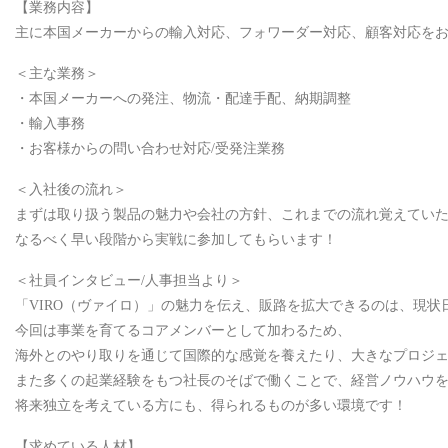
【業務内容】
主に本国メーカーからの輸入対応、フォワーダー対応、顧客対応を
＜主な業務＞
・本国メーカーへの発注、物流・配達手配、納期調整
・輸入事務
・お客様からの問い合わせ対応/受発注業務
＜入社後の流れ＞
まずは取り扱う製品の魅力や会社の方針、これまでの流れ覚えてい
なるべく早い段階から実戦に参加してもらいます！
＜社員インタビュー/人事担当より＞
「VIRO（ヴァイロ）」の魅力を伝え、販路を拡大できるのは、現
今回は事業を育てるコアメンバーとして加わるため、
海外とのやり取りを通じて国際的な感覚を養えたり、大きなプロジ
また多くの起業経験をもつ社長のそばで働くことで、経営ノウハウ
将来独立を考えている方にも、得られるものが多い環境です！
【求めている人材】