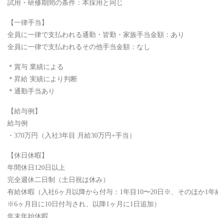
試用・研修期間の条件：本採用と同じ
【一律手当】
全員に一律で支払われる通勤・皆勤・家族手当金額：あり
全員に一律で支払われるその他手当金額：なし
＊賞与 業績による
＊昇給 実績により判断
＊通勤手当あり
【給与例】
給与例
・370万円（入社3年目 月給30万円+手当）
【休日休暇】
年間休日120日以上
完全週休二日制（土日祝は休み）
有給休暇（入社6ヶ月以降から付与：1年目10〜20日※、そのほか1年
※6ヶ月目に10日付与され、以降1ヶ月に1日追加）
年末年始休暇